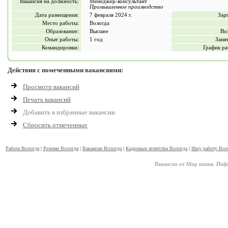
Вакансия на должность:
Менеджер-консультант
Промышленное производство
Дата размещения:
7 февраля 2024 г.
Зар
Место работы:
Вологда
Образование:
Высшее
Во
Опыт работы:
1 год
Заня
Командировки:
График ра
Действия с помеченными вакансиями:
Просмотр вакансий
Печать вакансий
Добавить в избранные вакансии
Сбросить отмеченные
Работа Вологда
|
Резюме Вологда
|
Вакансии Вологда
|
Кадровые агентства Вологда
|
Ищу работу Вол
Вакансии от Мир камня. Инфо