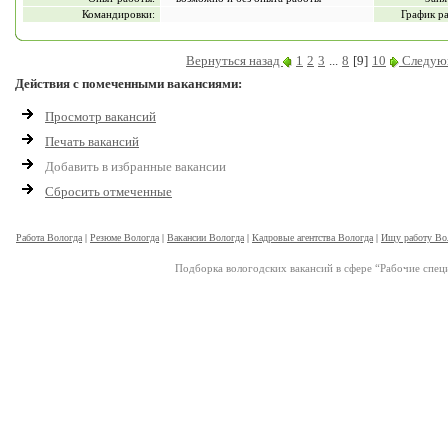
Командировки:
График р
Вернуться назад
1
2
3
...
8
[9]
10
Следующ
Действия с помеченными вакансиями:
Просмотр вакансий
Печать вакансий
Добавить в избранные вакансии
Сбросить отмеченные
Работа Вологда
|
Резюме Вологда
|
Вакансии Вологда
|
Кадровые агентства Вологда
|
Ищу работу Во
Подборка вологодских вакансий в сфере “Рабочие специ