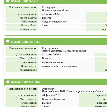
ВАКАНСИЯ №17176
Вакансия на должность:
Мастер цеха
Пищевое производство
Дата размещения:
27 марта 2026 г.
Место работы:
Вологда
Образование:
Среднее специальное
Опыт работы:
1 год
З
Командировки:
Графи
ВАКАНСИЯ №17169
Вакансия на должность:
Сортировщик
Лесное хозяйство / Деревообработка
Дата размещения:
11 марта 2026 г.
Место работы:
Вологда
Образование:
не имеет значения
Опыт работы:
возможно и без опыта работы
Командировки:
Г
ВАКАНСИЯ №16962
Вакансия на должность:
Экономист
Производство ТНП, Товары народного потребления
Дата размещения:
28 февраля 2026 г.
Зарплата:
Место работы:
Вологда » Бывалово
Пол:
Образование:
Высшее
Возраст:
Опыт работы:
2 года
Занятость: