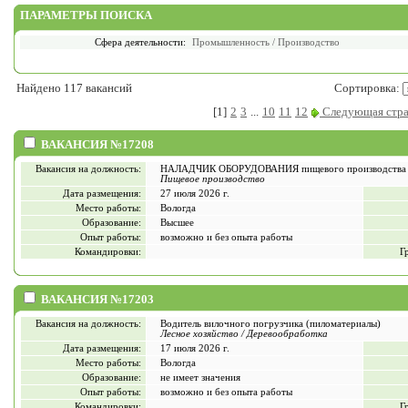
ПАРАМЕТРЫ ПОИСКА
Сфера деятельности:
Промышленность / Производство
Найдено 117 вакансий
Сортировка:
[1]
2
3
...
10
11
12
Следующая стр
ВАКАНСИЯ №17208
Вакансия на должность:
НАЛАДЧИК ОБОРУДОВАНИЯ пищевого производства
Пищевое производство
Дата размещения:
27 июля 2026 г.
Место работы:
Вологда
Образование:
Высшее
Опыт работы:
возможно и без опыта работы
Командировки:
Г
ВАКАНСИЯ №17203
Вакансия на должность:
Водитель вилочного погрузчика (пиломатериалы)
Лесное хозяйство / Деревообработка
Дата размещения:
17 июля 2026 г.
Место работы:
Вологда
Образование:
не имеет значения
Опыт работы:
возможно и без опыта работы
Командировки:
Г