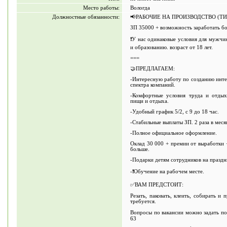
Место работы:
Вологда
Должностные обязанности:
📢РАБОЧИЕ НА ПРОИЗВОДСТВО (Т
ЗП 35000 + возможность заработать б
❗У нас одинаковые условия для мужчи
и образованию. возраст от 18 лет.
===
🤝ПРЕДЛАГАЕМ:
-Интересную работу по созданию инте
спектра компаний.
-Комфортные условия труда и отдыха
пищи и отдыха.
-Удобный график 5/2, с 9 до 18 час.
-Стабильные выплаты ЗП. 2 раза в меся
-Полное официальное оформление.
Оклад 30 000 + премии от выработки 
больше.
-Подарки детям сотрудников на праздн
-❗Обучение на рабочем месте.
✅ВАМ ПРЕДСТОИТ:
Резать, паковать, клеить, собирать и
требуется.
Вопросы по вакансии можно задать п
63