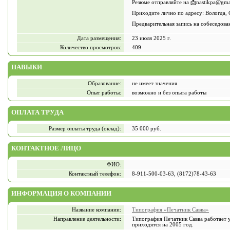
Резюме отправляйте на 📩nastikpa@gma
Приходите лично по адресу: Вологда, 
Предварительная запись на собеседован
Дата размещения:
23 июля 2025 г.
Количество просмотров:
409
НАВЫКИ
Образование:
не имеет значения
Опыт работы:
возможно и без опыта работы
ОПЛАТА ТРУДА
Размер оплаты труда (оклад):
35 000 руб.
КОНТАКТНОЕ ЛИЦО
ФИО:
Контактный телефон:
8-911-500-03-63, (8172)78-43-63
ИНФОРМАЦИЯ О КОМПАНИИ
Название компании:
Типография «Печатник Савва»
Направление деятельности:
Типография Печатник Савва работает у
приходятся на 2005 год.