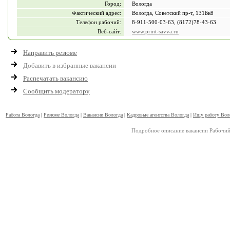
Город:
Вологда
Фактический адрес:
Вологда, Советский пр-т, 131Бк8
Телефон рабочий:
8-911-500-03-63, (8172)78-43-63
Веб-сайт:
www.print-savva.ru
Направить резюме
Добавить в избранные вакансии
Распечатать вакансию
Сообщить модератору
Работа Вологда
|
Резюме Вологда
|
Вакансии Вологда
|
Кадровые агентства Вологда
|
Ищу работу Вол
Подробное описание вакансии Рабочий 