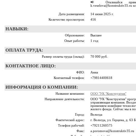
📢 Откликайся прям
k.veselova@konstruktiv35.ru 
Дата размещения:
14 июня 2025 г.
Количество просмотров:
416
НАВЫКИ:
Образование:
Высшее
Опыт работы:
1 год
ОПЛАТА ТРУДА:
Размер оплаты труда (оклад):
70 000 руб.
КОНТАКТНОЕ ЛИЦО:
ФИО:
Анна
Контактный телефон:
+79814400618
ИНФОРМАЦИЯ О КОМПАНИИ:
Название компании:
ООО "УК "Конструктив"
Направление деятельности:
ООО "УК "Конструктив" прогр
управляющая компания. Входи
применяем новейшие технологи
жилого фонда. Сейчас мы в по
Город:
Вологда
Фактический адрес:
г. Вологда, ул. Герцена, д. 63 Б
Телефон рабочий:
+79211260575
Факс:
a.poromova@konstruktiv35.ru