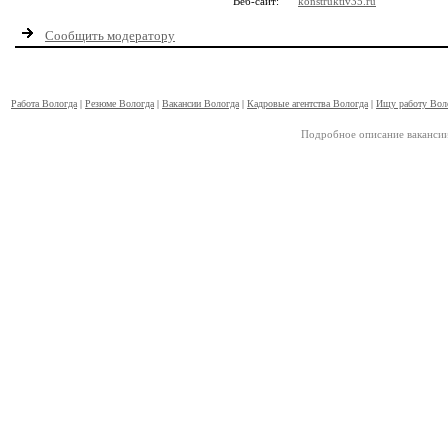
Веб-сайт:
konstruktiv35.ru
Сообщить модератору
Работа Вологда
|
Резюме Вологда
|
Вакансии Вологда
|
Кадровые агентства Вологда
|
Ищу работу Вол
Подробное описание вакансии