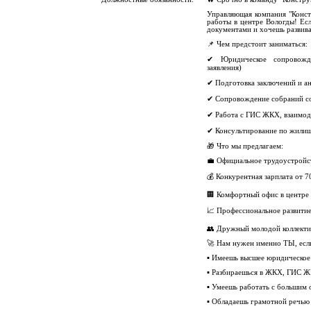
Управляющая компания "Конст
работы в центре Вологды! Ес
документами и хочешь развива
📌 Чем предстоит заниматься:
✔ Юридическое сопровожде
заявления)
✔ Подготовка заключений и а
✔ Сопровождение собраний с
✔ Работа с ГИС ЖКХ, взаимод
✔ Консультирование по жили
🎁 Что мы предлагаем:
💼 Официальное трудоустройс
💰 Конкурентная зарплата от 70
🏢 Комфортный офис в центре
📈 Профессиональное развити
👥 Дружный молодой коллекти
🚀 Нам нужен именно ТЫ, есл
▪ Имеешь высшее юридическое
▪ Разбираешься в ЖКХ, ГИС 
▪ Умеешь работать с большим
▪ Обладаешь грамотной речью