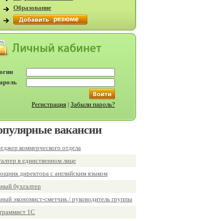
Образование
огин
ароль
Регистрация
|
Забыли пароль?
опулярные вакансии
еджер коммерческого отдела
галтер в единственном лице
ощник директора с английским языком
вный бухгалтер
вный экономист-сметчик / руководитель группы
граммист 1С