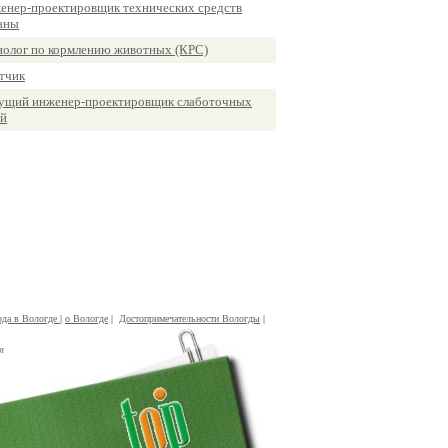
енер-проектировщик технических средств
аны
нолог по кормлению животных (КРС)
тчик
ущий инженер-проектировщик слаботочных
ей
ода в Вологде
|
о Вологде
|
Достопримечательности Вологды
|
я