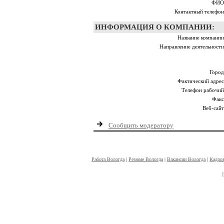
ФИО
Контактный телефон
ИНФОРМАЦИЯ О КОМПАНИИ:
Название компании
Направление деятельности
Город
Фактический адрес
Телефон рабочий
Факс
Веб-сайт
Сообщить модератору
Работа Вологда
|
Резюме Вологда
|
Вакансии Вологда
|
Кадров