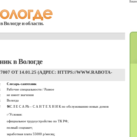
Вакан
в Вологде и области.
ник в Вологде
7 ОТ 14.01.25 (АДРЕС: HTTPS://WWW.RABOTA-
:
Слесарь-сантехник
:
Рабочие специальности / Разное
:
не имеет значения
:
Вологда
:
🛠️С Л Е С А РЬ – С А Н Т Е Х Н И К по обслуживанию новых домов
✅Условия:
официальное трудоустройство по ТК РФ;
полный соцпакет;
заработная плата 55000 р/месяц;