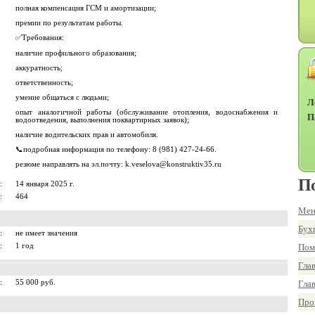
полная компенсация ГСМ и амортизации;
премии по результатам работы.
✅Требования:
наличие профильного образования;
аккуратность;
ответственность;
умение общаться с людьми;
Л
опыт аналогичной работы (обслуживание отопления, водоснабжения и
П
водоотведения, выполнения поквартирных заявок);
наличие водительских прав и автомобиля.
📞подробная информация по телефону: 8 (981) 427-24-66.
резюме направлять на эл.почту: k.veselova@konstruktiv35.ru
П
:
14 января 2025 г.
:
464
Мен
Бух
:
не имеет значения
:
1 год
Пом
Гла
:
55 000 руб.
Гла
Про