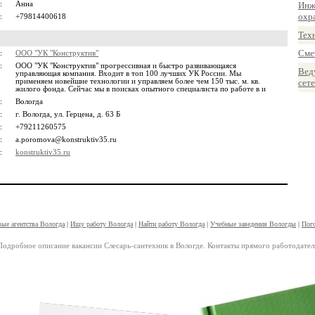
:
Анна
Инж
охр
:
+79814400618
Тех
Сме
:
ООО "УК "Конструктив"
:
ООО "УК "Конструктив" прогрессивная и быстро развивающаяся
Вед
управляющая компания. Входит в топ 100 лучших УК России. Мы
применяем новейшие технологии и управляем более чем 150 тыс. м. кв.
сет
жилого фонда. Сейчас мы в поисках опытного специалиста по работе в и
:
Вологда
:
г. Вологда, ул. Герцена, д. 63 Б
:
+79211260575
:
a.poromova@konstruktiv35.ru
:
konstruktiv35.ru
ые агентства Вологда
|
Ищу работу Вологда
|
Найти работу Вологда
|
Учебные заведения Вологды
|
Пог
Подробное описание вакансии Слесарь-сантехник в Вологде. Контакты прямого работодател