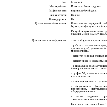
Пол:
Мужской
Место работы:
Вологда » Ленинградская
График работы:
нормир.рабочий день
Тип занятости:
Полная
Командировки:
Нет
Должностные обязанности:
Изгoтoвление корпусной мeб
(куxни, шкaфы купe и т.д.) - п
Раскрой и кpoмлeние дeлaeт д
желании можно самому делать
Дополнительная информация:
- высокий уровень организова
- работа в отапливаемом цехе
для мытья рук), раздевалка (
микроволновка);
- выдается хорошая спецодежд
- выдаются все необходимые и
- официальное трудоустройств
без ограничения по максималь
- график 5/2, если есть желани
праздничные дни.
- командироврчные, отпускные
- оборудование: форматни
присадочник, централизо
оборудование новое.
- заказы выдаются про
укомплектованный фурнитуро
Опыт работы не менее 1 го