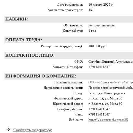
Дата размещения:
10 января 2025 г.
Количество просмотров:
451
НАВЫКИ:
Образование:
не имеет значения
Опыт работы:
1 год
ОПЛАТА ТРУДА:
Размер оплаты труда (оклад):
100 000 руб.
КОНТАКТНОЕ ЛИЦО:
ФИО:
Скрябин Дмитрий Александро
Контактный телефон:
+79115411547
ИНФОРМАЦИЯ О КОМПАНИИ:
Название компании:
ООО Фабрика мебельный вопр
Направление деятельности:
Производство корпусной мебе
Город:
Вологда » Ленинградская
Фактический адрес:
г. Вологда, ул. Мира 80
Юридический адрес:
г. Вологда, ул. Мира 80
Телефон рабочий:
+79115411547
Факс:
+79115411547
Веб-сайт:
https://vk.com/mebvopros35
Сообщить модератору