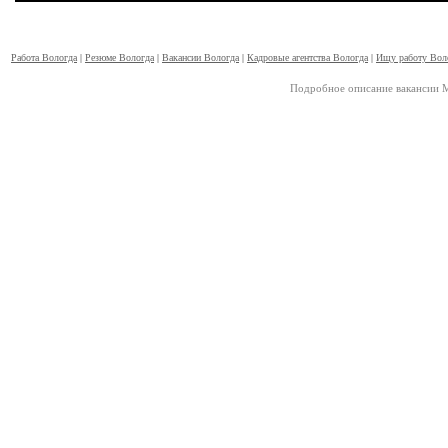
Работа Вологда
|
Резюме Вологда
|
Вакансии Вологда
|
Кадровые агентства Вологда
|
Ищу работу Вол
Подробное описание вакансии М