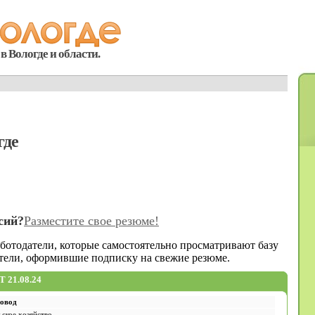
в Вологде и области.
где
сий?
Разместите свое резюме!
аботодатели, которые самостоятельно просматривают базу
атели, оформившие подписку на свежие резюме.
21.08.24
овод
ьское хозяйство