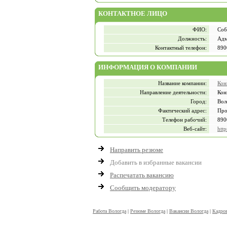
КОНТАКТНОЕ ЛИЦО
ФИО:
Соб
Должность:
Адм
Контактный телефон:
890
ИНФОРМАЦИЯ О КОМПАНИИ
Название компании:
Кон
Направление деятельности:
Кон
Город:
Вол
Фактический адрес:
Про
Телефон рабочий:
890
Веб-сайт:
http
Направить резюме
Добавить в избранные вакансии
Распечатать вакансию
Сообщить модератору
Работа Вологда
|
Резюме Вологда
|
Вакансии Вологда
|
Кадров