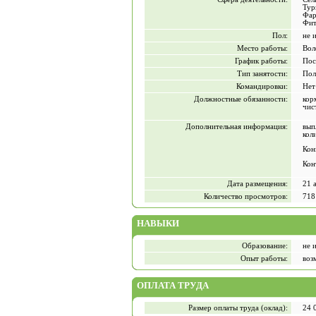
Тур
Фар
Фит
Пол:
не 
Место работы:
Вол
График работы:
Пос
Тип занятости:
Пол
Командировки:
Нет
Должностные обязанности:
кор
чис
Дополнительная информация:
вып
кол
Кон
Кон
Дата размещения:
21 
Количество просмотров:
718
НАВЫКИ
Образование:
не 
Опыт работы:
воз
ОПЛАТА ТРУДА
Размер оплаты труда (оклад):
24 