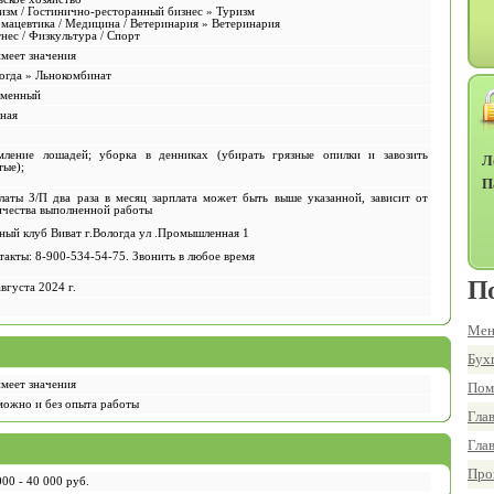
изм / Гостинично-ресторанный бизнес » Туризм
мацевтика / Медицина / Ветеринария » Ветеринария
нес / Физкультура / Спорт
имеет значения
огда » Льнокомбинат
менный
ная
мление лошадей; уборка в денниках (убирать грязные опилки и завозить
Л
тые);
П
латы З/П два раза в месяц зарплата может быть выше указанной, зависит от
ичества выполненной работы
ный клуб Виват г.Вологда ул .Промышленная 1
такты: 8-900-534-54-75. Звонить в любое время
П
августа 2024 г.
Мен
Бух
имеет значения
Пом
можно и без опыта работы
Гла
Гла
Про
000 - 40 000 руб.