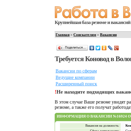
Крупнейшая база резюме и вакансий 
Главная
»
Соискателям
»
Вакансии
Поделиться…
Требуется Коновод в Воло
Вакансии по сферам
Ведущие компании
Расширенный поиск
!
Не находите подходящих вакан
В этом случае Ваше резюме увидят р
резюме, а также его получат работод
ИНФОРМАЦИЯ О ВАКАНСИИ №16924 ОТ 
Вакансия на должность:
Кон
Сфера деятельности:
Сел