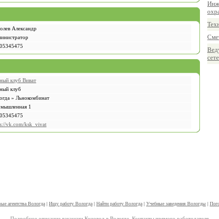
Инж
охр
Тех
олев Александр
Сме
инистратор
05345475
Вед
сет
ный клуб Виват
ный клуб
огда » Льнокомбинат
мышленная 1
05345475
s://vk.com/ksk_vivat
ые агентства Вологда
|
Ищу работу Вологда
|
Найти работу Вологда
|
Учебные заведения Вологды
|
Пог
Подробное описание вакансии Коновод в Вологде. Контакты прямого работодателя