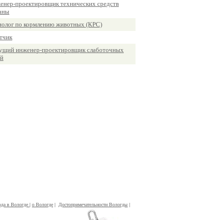
енер-проектировщик технических средств
аны
нолог по кормлению животных (КРС)
тчик
ущий инженер-проектировщик слаботочных
ей
ода в Вологде
|
о Вологде
|
Достопримечательности Вологды
|