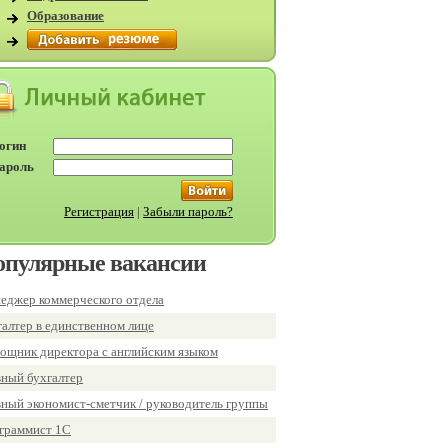
Образование
огин
ароль
Регистрация
|
Забыли пароль?
опулярные вакансии
еджер коммерческого отдела
галтер в единственном лице
ощник директора с английским языком
вный бухгалтер
вный экономист-сметчик / руководитель группы
граммист 1С