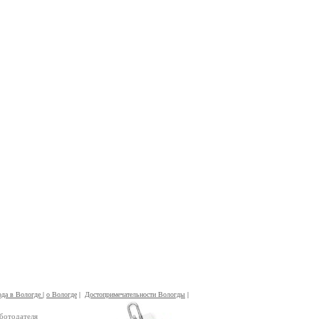
ода в Вологде
|
о Вологде
|
Достопримечательности Вологды
|
ботодателя