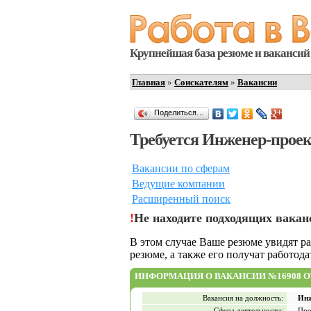
Крупнейшая база резюме и вакансий 
Главная
»
Соискателям
»
Вакансии
Поделиться…
Требуется Инженер-проек
Вакансии по сферам
Ведущие компании
Расширенный поиск
!
Не находите подходящих вакан
В этом случае Ваше резюме увидят р
резюме, а также его получат работод
ИНФОРМАЦИЯ О ВАКАНСИИ №16908 ОТ 
Вакансия на должность:
Инж
Сфера деятельности:
Про