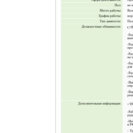
Пол:
не 
Место работы:
Вол
График работы:
нор
Тип занятости:
Пол
Должностные обязанности:
👉
-Ра
вен
-Ра
про
-Ра
на 
-Ра
для
-Ра
сет
-Вы
опр
-Вз
реш
Дополнительная информация:
✅П
-Ра
руд
-Ин
в Р
- У