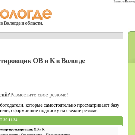
Вакансия Инженер
в Вологде и области.
тировщик ОВ и К в Вологде
сий?
Разместите свое резюме!
аботодатели, которые самостоятельно просматривают базу
атели, оформившие подписку на свежие резюме.
30.11.24
енер-проектировщик ОВ и К
ектирование / Строительство » Проектирование