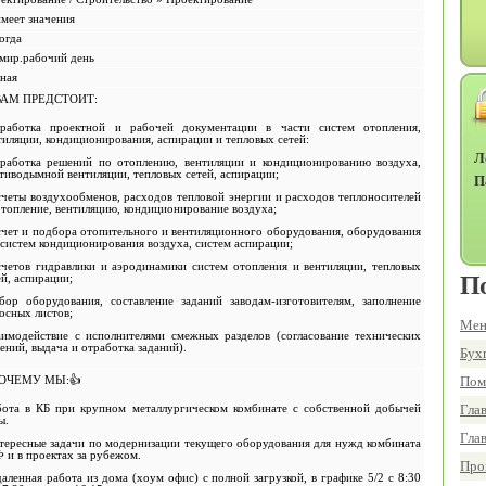
имеет значения
огда
мир.рабочий день
ная
ВАМ ПРЕДСТОИТ:
зработка проектной и рабочей документации в части систем отопления,
тиляции, кондиционирования, аспирации и тепловых сетей:
Л
зработка решений по отоплению, вентиляции и кондиционированию воздуха,
тиводымной вентиляции, тепловых сетей, аспирации;
П
счеты воздухообменов, расходов тепловой энергии и расходов теплоносителей
отопление, вентиляцию, кондиционирование воздуха;
счет и подбора отопительного и вентиляционного оборудования, оборудования
 систем кондиционирования воздуха, систем аспирации;
счетов гидравлики и аэродинамики систем отопления и вентиляции, тепловых
П
ей, аспирации;
бор оборудования, составление заданий заводам-изготовителям, заполнение
осных листов;
Мен
аимодействие с исполнителями смежных разделов (согласование технических
ений, выдача и отработка заданий).
Бух
Пом
ОЧЕМУ МЫ:👍
Гла
бота в КБ при крупном металлургическом комбинате с собственной добычей
ы.
Гла
тересные задачи по модернизации текущего оборудования для нужд комбината
Ф и в проектах за рубежом.
Про
даленная работа из дома (хоум офис) с полной загрузкой, в графике 5/2 с 8:30