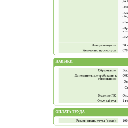
до 1
-10
-Ко
обс
-Ст
-Пр
ком
-Ра
Дата размещения:
30 
Количество просмотров:
670
НАВЫКИ
Образование:
Выс
Дополнительные требования к
ОЖ
образованию:
-Оп
- C
Владение ПК:
Опы
Опыт работы:
1 г
ОПЛАТА ТРУДА
Размер оплаты труда (оклад):
100