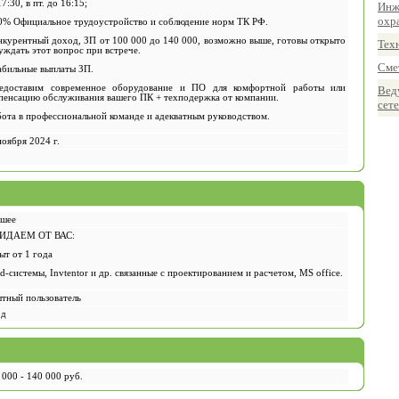
7:30, в пт. до 16:15;
Инж
охр
0% Официальное трудоустройство и соблюдение норм ТК РФ.
нкурентный доход, ЗП от 100 000 до 140 000, возможно выше, готовы открыто
Тех
уждать этот вопрос при встрече.
Сме
абильные выплаты ЗП.
едоставим современное оборудование и ПО для комфортной работы или
Вед
пенсацию обслуживания вашего ПК + техподержка от компании.
сет
бота в профессиональной команде и адекватным руководством.
ноября 2024 г.
шее
ИДАЕМ ОТ ВАС:
ыт от 1 года
ad-системы, Invtentor и др. связанные с проектированием и расчетом, MS office.
тный пользователь
од
 000 - 140 000 руб.