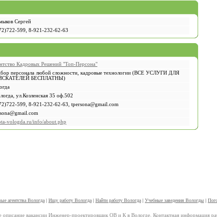
мыков Сергей
72)722-599, 8-921-232-62-63
нтство Кадровых Решений "Топ-Персона"
бор персонала любой сложности, кадровые технологии (ВСЕ УСЛУГИ ДЛЯ
ИСКАТЕЛЕЙ БЕСПЛАТНЫ)
огда
ологда, ул.Козленская 35 оф.502
72)722-599, 8-921-232-62-63, tpersona@gmail.com
rsona@gmail.com
ota-vologda.ru/info/about.php
ые агентства Вологда
|
Ищу работу Вологда
|
Найти работу Вологда
|
Учебные заведения Вологды
|
Пог
 описание вакансии Инженер-проектировщик ОВ и К в Вологде. Контактная информация ра