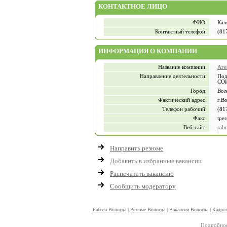
КОНТАКТНОЕ ЛИЦО
ФИО:
Кал
Контактный телефон:
(81
ИНФОРМАЦИЯ О КОМПАНИИ
Название компании:
Аге
Направление деятельности:
Под
СО
Город:
Вол
Фактический адрес:
г.В
Телефон рабочий:
(81
Факс:
tpe
Веб-сайт:
rab
Направить резюме
Добавить в избранные вакансии
Распечатать вакансию
Сообщить модератору
Работа Вологда
|
Резюме Вологда
|
Вакансии Вологда
|
Кадров
Подробное