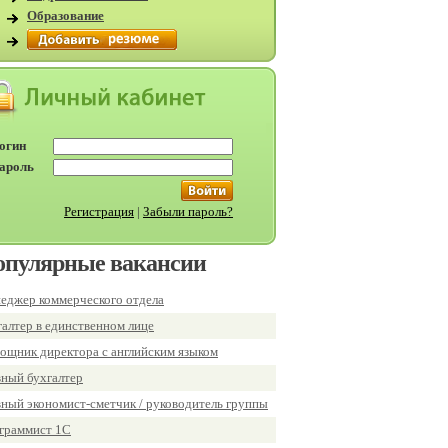
Образование
огин
ароль
Регистрация
|
Забыли пароль?
опулярные вакансии
еджер коммерческого отдела
галтер в единственном лице
ощник директора с английским языком
вный бухгалтер
вный экономист-сметчик / руководитель группы
граммист 1С