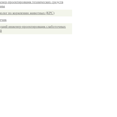
енер-проектировщик технических средств
аны
нолог по кормлению животных (КРС)
тчик
ущий инженер-проектировщик слаботочных
ей