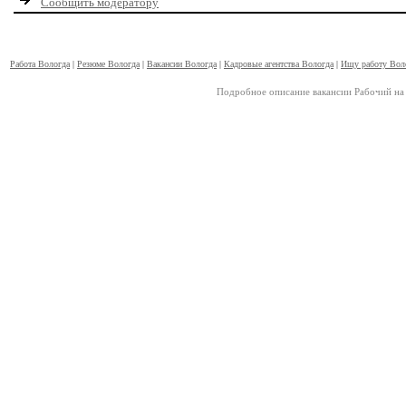
Сообщить модератору
Работа Вологда
|
Резюме Вологда
|
Вакансии Вологда
|
Кадровые агентства Вологда
|
Ищу работу Вол
Подробное описание вакансии Рабочий на 