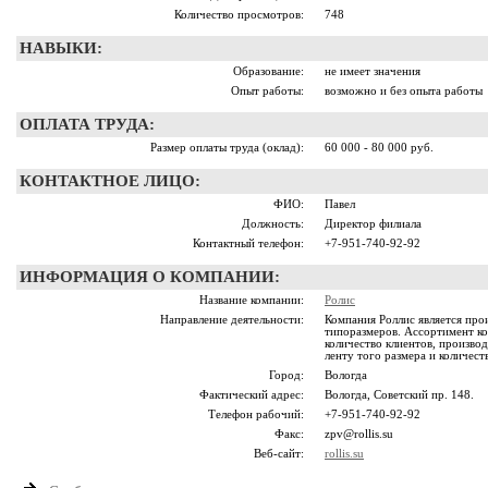
Количество просмотров:
748
НАВЫКИ:
Образование:
не имеет значения
Опыт работы:
возможно и без опыта работы
ОПЛАТА ТРУДА:
Размер оплаты труда (оклад):
60 000 - 80 000 руб.
КОНТАКТНОЕ ЛИЦО:
ФИО:
Павел
Должность:
Директор филиала
Контактный телефон:
+7-951-740-92-92
ИНФОРМАЦИЯ О КОМПАНИИ:
Название компании:
Ролис
Направление деятельности:
Компания Роллис является про
типоразмеров. Ассортимент к
количество клиентов, производ
ленту того размера и количест
Город:
Вологда
Фактический адрес:
Вологда, Советский пр. 148.
Телефон рабочий:
+7-951-740-92-92
Факс:
zpv@rollis.su
Веб-сайт:
rollis.su