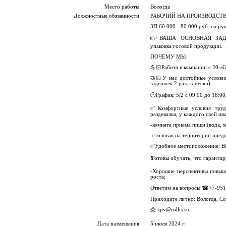
Место работы:
Вологда
Должностные обязанности:
РАБОЧИЙ НА ПРОИЗВОДСТВО 
ЗП 60 000 - 80 000 руб. на ру
👉ВАША ОСНОВНАЯ ЗАДАЧА 
упаковка готовой продукции.
ПОЧЕМУ МЫ:
💪🏻Работа в компании с 20-ей
🤝🏻У нас достойные условия
задержек 2 раза в месяц).
🕑График: 5/2 с 09:00 до 18:00
✅Комфортные условия труд
раздевалка, у каждого свой шк
-комната приема пищи (вода, 
-столовая на территории пред
✅Удобное местоположение: Вол
❗Готовы обучать, что гарантир
-Хорошие перспективы повыш
роста;
Ответим на вопросы ☎+7-951-
Приходите лично: Вологда, Со
📩 zpv@rollis.su
Дата размещения:
5 июля 2024 г.