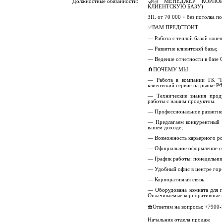
Должностные обязанности:
🤝🏻МЕНЕДЖЕР КОРПО
КЛИЕНТСКУЮ БАЗУ)
ЗП. от 70 000 + без потолка п
✅ВАМ ПРЕДСТОИТ:
— Работа с теплой базой клиен
— Развитие клиентской базы;
— Ведение отчетности в базе
🧲ПОЧЕМУ МЫ:
— Работа в компании ГК “Р
клиентский сервис на рынке РФ
— Технические знания прод
работы с нашим продуктом.
— Профессиональное развитие
— Предлагаем конкурентный 
вашем доходе;
— Возможность карьерного ро
— Официальное оформление с
— График работы: понедельник 
— Удобный офис в центре горо
— Корпоративная связь.
— Оборудована комната для п
Оплачиваемые корпоративные 
☎️Ответим на вопросы: +7900-
Начальник отдела продаж