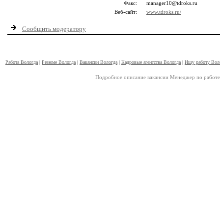
Факс:
manager10@tdroks.ru
Веб-сайт:
www.tdroks.ru/
Сообщить модератору
Работа Вологда
|
Резюме Вологда
|
Вакансии Вологда
|
Кадровые агентства Вологда
|
Ищу работу Вол
Подробное описание вакансии Менеджер по работе 