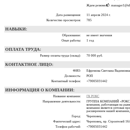
Ждем резюме📬: manager1@tdr
Дата размещения:
11 апреля 2024 г.
Количество просмотров:
785
НАВЫКИ:
Образование:
не имеет значения
Опыт работы:
1 год
ОПЛАТА ТРУДА:
Размер оплаты труда (оклад):
70 000 руб.
КОНТАКТНОЕ ЛИЦО:
ФИО:
Ефремова Светлана Вадимовна
Должность:
РОП
Контактный телефон:
+79005031442
ИНФОРМАЦИЯ О КОМПАНИИ:
Название компании:
ГК РОКС
Направление деятельности:
ГРУППА КОМПАНИЙ «РОКС» - 
компания, работающая на рынк
компании является оптовая пр
расширением нашей компании,
Город:
Череповец
Фактический адрес:
Череповец, пр. Строителей 16
Телефон рабочий:
+79005031442