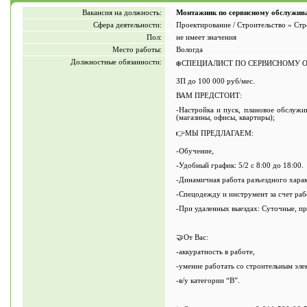
Вакансия на должность:
Монтажник по сервисному обслужив
Сфера деятельности:
Проектирование / Строительство » Стр
Пол:
не имеет значения
Место работы:
Вологда
Должностные обязанности:
❄️СПЕЦИАЛИСТ ПО СЕРВИСНОМУ
ЗП до 100 000 руб/мес.
ВАМ ПРЕДСТОИТ:
-Настройка и пуск, плановое обслужи
(магазины, офисы, квартиры);
👉МЫ ПРЕДЛАГАЕМ:
-Обучение,
-Удобный график: 5/2 с 8:00 до 18:00.
-Динамичная работа разъездного харак
-Спецодежду и инструмент за счет раб
-При удаленных выездах: Суточные, пр
🤝От Вас:
-аккуратность в работе,
-умение работать со строительным эле
-в/у категории “В”.