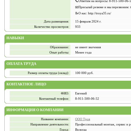
📞Ответим на вопросы: 8-911-500-06-
📧Присылай резюме и мы перезвоним: t
📝О нас: http://troya35.ru/
Дата размещения:
15 февраля 2024 г.
Количество просмотров:
933
НАВЫКИ
Образование:
не имеет значения
Опыт работы:
Менее года
ОПЛАТА ТРУДА
Размер оплаты труда (оклад):
100 000 руб.
КОНТАКТНОЕ ЛИЦО
ФИО:
Евгений
Контактный телефон:
8-911-500-06-52
ИНФОРМАЦИЯ О КОМПАНИИ
Название компании:
ООО Троя
Направление деятельности:
Профессиональный монтаж, сервис и р
Город:
Вологда