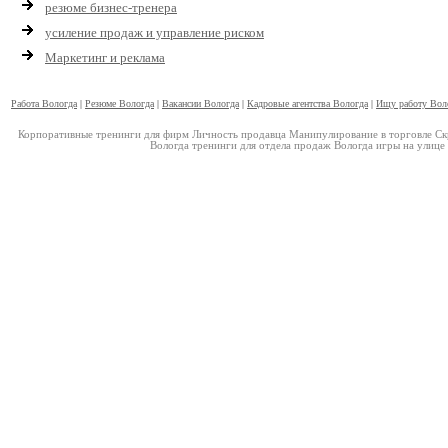
резюме бизнес-тренера
усиление продаж и управление риском
Маркетинг и реклама
Работа Вологда
|
Резюме Вологда
|
Вакансии Вологда
|
Кадровые агентства Вологда
|
Ищу работу Вол
Корпоративные тренинги для фирм Личность продавца Манипулирование в торговле Ск
Вологда тренинги для отдела продаж Вологда игры на улице